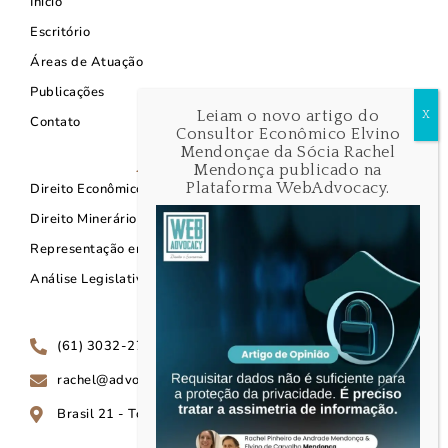
Início
Escritório
Áreas de Atuação
Publicações
Leiam o novo artigo do
Contato
Consultor Econômico Elvino
Mendonçae da Sócia Rachel
Áreas de Atuação
Mendonça publicado na
Plataforma WebAdvocacy.
Direito Econômico
Direito Minerário
Representação em Brasília
Análise Legislativa
Contato
(61) 3032-2733
rachel@advocaciamendonca.adv.br
Brasil 21 - Torre C, Sala nº. 901 – Asa Sul, Brasília-DF